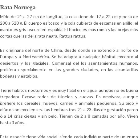
Rata Noruega
Mide de 21 a 27 cm de longitud, la cola tiene de 17 a 22 cm y pesa de
280 a 520 g. El cuerpo es tosco y la cola cubierta de escamas en anillo; el
manto es gris oscuro en espalda. El hocico es más romo y las orejas más
cortas que las de la rata negra, Rattus rattus.
Es originaria del norte de China, desde donde se extendió al norte de
Europa y a Norteamérica. Se ha adapta a cualquier hábitat excepto al
desiertos y los glaciales. Comensal del los asentamientos humanos,
prolifera especialmente en las grandes ciudades, en las alcantarillas
bodegas y establos.
Tiene hábitos nocturnos y es muy hábil en el agua, aunque no es buena
trepadora. Excava redes de túneles y cuevas. Es omnívora, aunque
prefiere los cereales, huevos, carnes y animales pequeños. Su oído y
olfato son excelentes. Las hembras tras 21 a 23 días de gestación paren
6 a 14 crías ciegas y sin pelo. Tienen de 2 a 8 camadas por año. Viven
hasta 3 años.
Esta especie tiene vida social, siendo cada individuo parte de un grupo